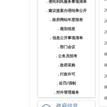
便民利民服务事项清单
建议提案办理结果公开
政府网站年度报表
规划信息
信息公开事项清单
部门会议
公务员招考
政府采购
行政许可
处罚/强制
对外管理服务
政府信息