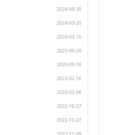
2024-09-30
2024-03-20
2024-03-15
2023-09-20
2023-09-10
2023-02-16
2023-02-06
2022-10-27
2022-10-27
2022-11-09