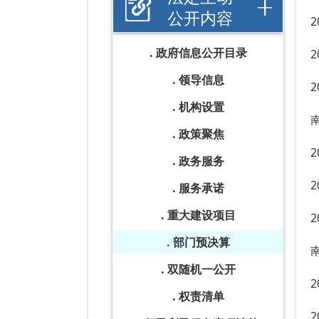
公开内容
政府信息公开目录
领导信息
机构设置
政策聚焦
政务服务
服务承诺
重大建设项目
部门预决算
双随机一公开
权责清单