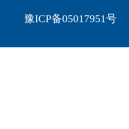
豫ICP备05017951号
网