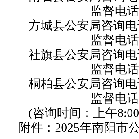
监督电话：0377
方城县公安局咨询电话：1
监督电话：0377
社旗县公安局咨询电话：1
监督电话：0377
桐柏县公安局咨询电话：1
监督电话：0377
(咨询时间：上午8:00-1
附件：
2025年南阳市