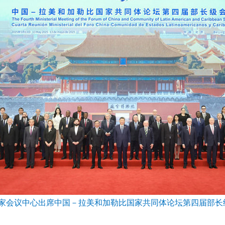
国家会议中心出席中国－拉美和加勒比国家共同体论坛第四届部