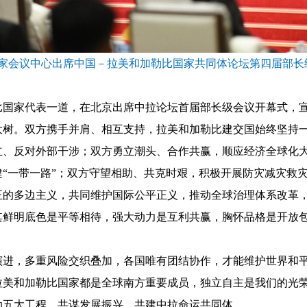
国家会议中心出席中国－拉美和加勒比国家共同体论坛第四届部
勒比国家代表一道，在北京出席中拉论坛首届部长级会议开幕式，
大树。双方携手并肩、相互支持，拉美和加勒比建交国始终坚持
立、反对外部干涉；双方勇立潮头、合作共赢，顺应经济全球化
“一带一路”；双方守望相助、共克时艰，积极开展防灾减灾救
正的多边主义，共同维护国际公平正义，推动全球治理体系改革
其鲜明底色是平等相待，强大动力是互利共赢，胸怀品格是开放
演进，多重风险交织叠加，各国唯有团结协作，才能维护世界和
拉美和加勒比国家都是全球南方重要成员，独立自主是我们的光
动五大工程，共谋发展振兴，共建中拉命运共同体。