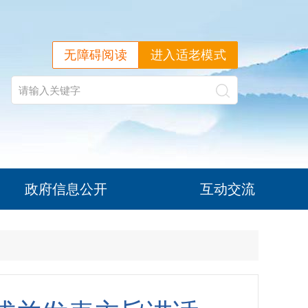
无障碍阅读
进入适老模式
政府信息公开
互动交流