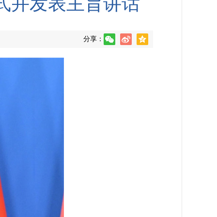
式并发表主旨讲话
分享：