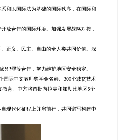
体系和以国际法为基础的国际秩序，在国际和
护开放合作的国际环境。加强发展战略对接，
平、正义、民主、自由的全人类共同价值。深
组织犯罪等合作，努力维护地区安全稳定。
0个国际中文教师奖学金名额、300个减贫技术
中文教育。中方将首批向拉美和加勒比地区5个
各自现代化征程上并肩前行，共同谱写构建中