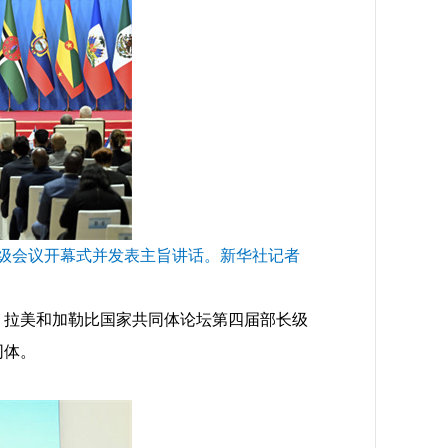
长级会议开幕式并发表主旨讲话。新华社记者
国－拉美和加勒比国家共同体论坛第四届部长级
同体。
。