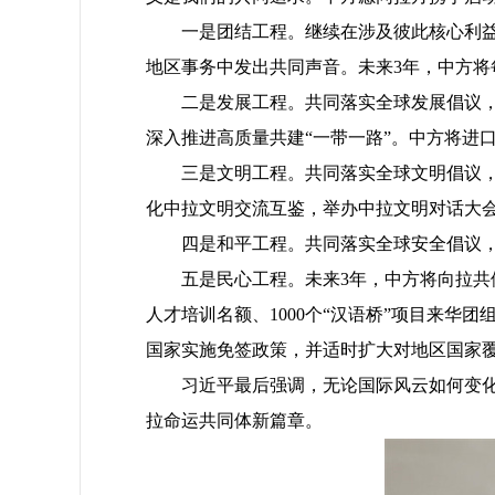
一是团结工程。继续在涉及彼此核心利
地区事务中发出共同声音。未来3年，中方将
二是发展工程。共同落实全球发展倡议
深入推进高质量共建“一带一路”。中方将进
三是文明工程。共同落实全球文明倡议
化中拉文明交流互鉴，举办中拉文明对话大
四是和平工程。共同落实全球安全倡议
五是民心工程。未来3年，中方将向拉共体
人才培训名额、1000个“汉语桥”项目来华
国家实施免签政策，并适时扩大对地区国家
习近平最后强调，无论国际风云如何变
拉命运共同体新篇章。