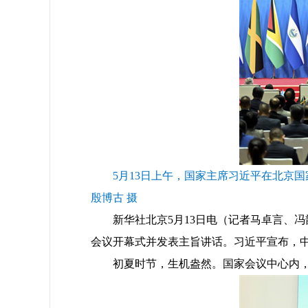
5月13日上午，国家主席习近平在北京
殷博古 摄
新华社北京5月13日电（记者马卓言、
会议开幕式并发表主旨讲话。习近平宣布，
初夏时节，生机盎然。国家会议中心内