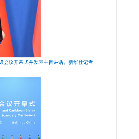
长级会议开幕式并发表主旨讲话。新华社记者