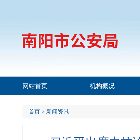
网站首页
机构概况
首页
> 新闻资讯