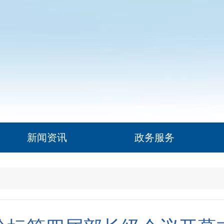
新闻资讯
政务服务